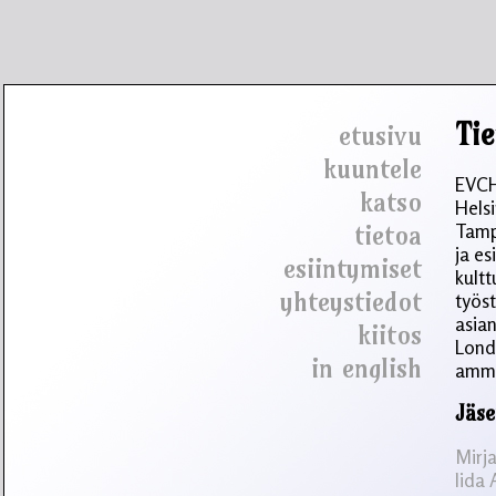
Tie
etusivu
kuuntele
EVCH
katso
Helsi
tietoa
Tampe
ja es
esiintymiset
kultt
yhteystiedot
työs
asian
kiitos
Londo
in english
amma
Jäse
Mirj
Iida 