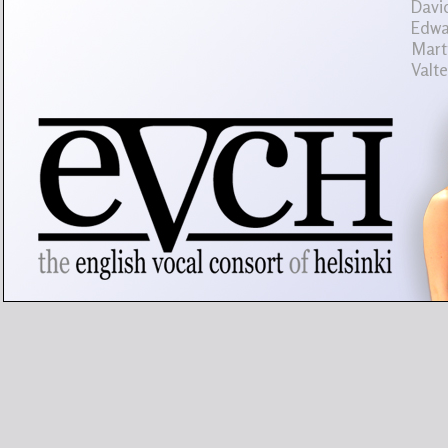
Davi
Edwa
Martt
Valt
Mir
Sopr
monio
klas
laulu
erity
muod
Dunke
musii